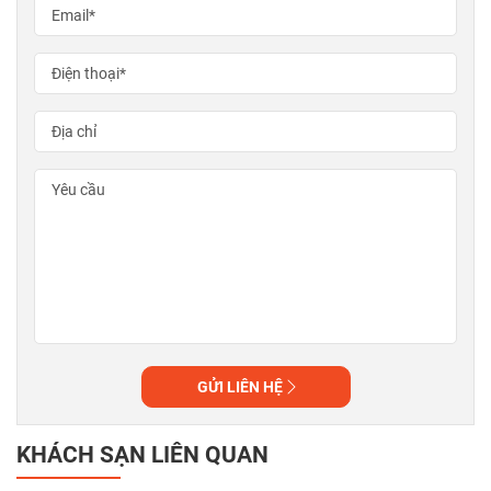
GỬI LIÊN HỆ
KHÁCH SẠN LIÊN QUAN
Phú
2,800,000đ
2
Quốc