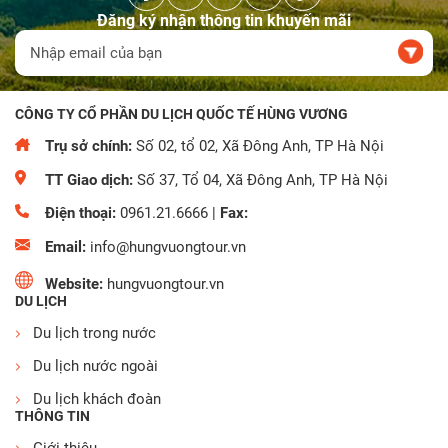
Đăng ký nhận thông tin khuyến mãi
CÔNG TY CỔ PHẦN DU LỊCH QUỐC TẾ HÙNG VƯƠNG
Trụ sở chính:
Số 02, tổ 02, Xã Đông Anh, TP Hà Nội
TT Giao dịch:
Số 37, Tổ 04, Xã Đông Anh, TP Hà Nội
Điện thoại:
0961.21.6666
|
Fax:
Email:
info@hungvuongtour.vn
Website:
hungvuongtour.vn
DU LỊCH
Du lịch trong nước
Du lịch nước ngoài
Du lịch khách đoàn
THÔNG TIN