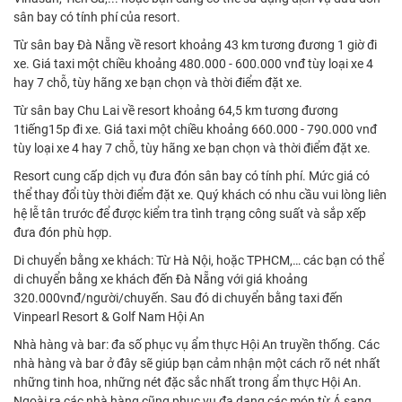
sân bay có tính phí của resort.
Từ sân bay Đà Nẵng về resort khoảng 43 km tương đương 1 giờ đi
xe. Giá taxi một chiều khoảng 480.000 - 600.000 vnđ tùy loại xe 4
hay 7 chỗ, tùy hãng xe bạn chọn và thời điểm đặt xe.
Từ sân bay Chu Lai về resort khoảng 64,5 km tương đương
1tiếng15p đi xe. Giá taxi một chiều khoảng 660.000 - 790.000 vnđ
tùy loại xe 4 hay 7 chỗ, tùy hãng xe bạn chọn và thời điểm đặt xe.
Resort cung cấp dịch vụ đưa đón sân bay có tính phí. Mức giá có
thể thay đổi tùy thời điểm đặt xe. Quý khách có nhu cầu vui lòng liên
hệ lễ tân trước để được kiểm tra tình trạng công suất và sắp xếp
đưa đón phù hợp.
Di chuyển bằng xe khách: Từ Hà Nội, hoặc TPHCM,… các bạn có thể
di chuyển bằng xe khách đến Đà Nẵng với giá khoảng
320.000vnđ/người/chuyến. Sau đó di chuyển bằng taxi đến
Vinpearl Resort & Golf Nam Hội An
Nhà hàng và bar: đa số phục vụ ẩm thực Hội An truyền thống. Các
nhà hàng và bar ở đây sẽ giúp bạn cảm nhận một cách rõ nét nhất
những tinh hoa, những nét đặc sắc nhất trong ẩm thực Hội An.
Ngoài ra các nhà hàng cũng phục vụ đa dạng các món từ Á sang