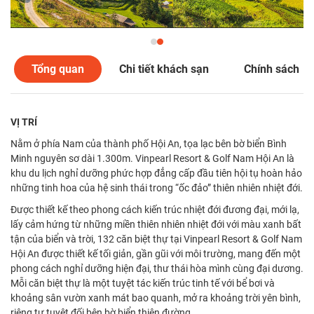
Tổng quan
Chi tiết khách sạn
Chính sách
VỊ TRÍ
Nằm ở phía Nam của thành phố Hội An, tọa lạc bên bờ biển Bình
Minh nguyên sơ dài 1.300m. Vinpearl Resort & Golf Nam Hội An là
khu du lịch nghỉ dưỡng phức hợp đẳng cấp đầu tiên hội tụ hoàn hảo
những tinh hoa của hệ sinh thái trong “ốc đảo” thiên nhiên nhiệt đới.
Được thiết kế theo phong cách kiến trúc nhiệt đới đương đại, mới lạ,
lấy cảm hứng từ những miền thiên nhiên nhiệt đới với màu xanh bất
tận của biển và trời, 132 căn biệt thự tại Vinpearl Resort & Golf Nam
Hội An được thiết kế tối giản, gần gũi với môi trường, mang đến một
phong cách nghỉ dưỡng hiện đại, thư thái hòa mình cùng đại dương.
Mỗi căn biệt thự là một tuyệt tác kiến trúc tinh tế với bể bơi và
khoảng sân vườn xanh mát bao quanh, mở ra khoảng trời yên bình,
riêng tư tuyệt đối bên bờ biển thiên đường.