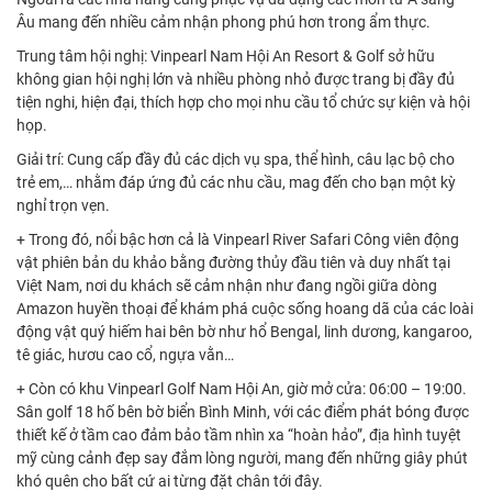
Âu mang đến nhiều cảm nhận phong phú hơn trong ẩm thực.
Trung tâm hội nghị: Vinpearl Nam Hội An Resort & Golf sở hữu
không gian hội nghị lớn và nhiều phòng nhỏ được trang bị đầy đủ
tiện nghi, hiện đại, thích hợp cho mọi nhu cầu tổ chức sự kiện và hội
họp.
Giải trí: Cung cấp đầy đủ các dịch vụ spa, thể hình, câu lạc bộ cho
trẻ em,… nhằm đáp ứng đủ các nhu cầu, mag đến cho bạn một kỳ
nghỉ trọn vẹn.
+ Trong đó, nổi bậc hơn cả là Vinpearl River Safari Công viên động
vật phiên bản du khảo bằng đường thủy đầu tiên và duy nhất tại
Việt Nam, nơi du khách sẽ cảm nhận như đang ngồi giữa dòng
Amazon huyền thoại để khám phá cuộc sống hoang dã của các loài
động vật quý hiếm hai bên bờ như hổ Bengal, linh dương, kangaroo,
tê giác, hươu cao cổ, ngựa vằn…
+ Còn có khu Vinpearl Golf Nam Hội An, giờ mở cửa: 06:00 – 19:00.
Sân golf 18 hố bên bờ biển Bình Minh, với các điểm phát bóng được
thiết kế ở tầm cao đảm bảo tầm nhìn xa “hoàn hảo”, địa hình tuyệt
mỹ cùng cảnh đẹp say đắm lòng người, mang đến những giây phút
khó quên cho bất cứ ai từng đặt chân tới đây.