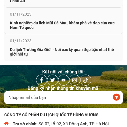
Châu Âu
01/11/2023
Kinh nghiệm du lịch Mũi Cà Mau, khám phá vẻ đẹp của cực
Nam Tổ quốc
01/11/2023
Du lịch Trương Gia Giới - Nơi các kỳ quan đẹp bậc nhất thế
giới hội tụ
Kết nối với chúng tôi:
Đăng ký nhận thông tin khuyến mãi
CÔNG TY CỔ PHẦN DU LỊCH QUỐC TẾ HÙNG VƯƠNG
Trụ sở chính:
Số 02, tổ 02, Xã Đông Anh, TP Hà Nội