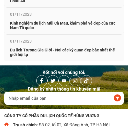
Châu Âu
01/11/2023
Kinh nghiệm du lịch Mũi Cà Mau, khám phá vẻ đẹp của cực
Nam Tổ quốc
01/11/2023
Du lịch Trương Gia Giới - Nơi các kỳ quan đẹp bậc nhất thế
giới hội tụ
Kết nối với chúng tôi:
Đăng ký nhận thông tin khuyến mãi
CÔNG TY CỔ PHẦN DU LỊCH QUỐC TẾ HÙNG VƯƠNG
Trụ sở chính:
Số 02, tổ 02, Xã Đông Anh, TP Hà Nội